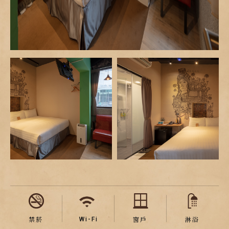
Wi-Fi
禁菸
窗戶
淋浴