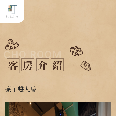
CHO ROOM
客
房
介
紹
豪華雙人房