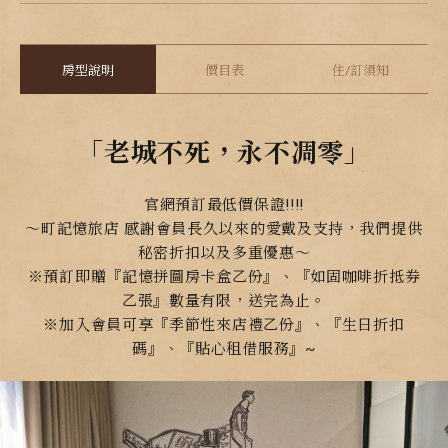
房型說明
價目表
住/訂須知
「老城不死，永不凋零」
官網預訂最低價保證!!!!
～町記憶旅店 感謝會員長久以來的愛戴及支持，我們提供
秘密折扣以及多重優惠～
※預訂即贈『記憶拼圖房卡盒乙份』、『如固咖啡折抵券
乙張』數量有限，送完為止。
※加入會員可享『季節性來店禮乙份』、『生日折扣
碼』、『貼心租借服務』~