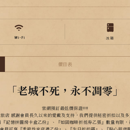
Wi-Fi
冰箱
價目表
「老城不死，永不凋零」
官網預訂最低價保證!!!!
憶旅店 感謝會員長久以來的愛戴及支持，我們提供秘密折扣以及多
贈『記憶拼圖房卡盒乙份』、『如固咖啡折抵券乙張』數量有限，
會員可享『季節性來店禮乙份』、『生日折扣碼』、『貼心租借