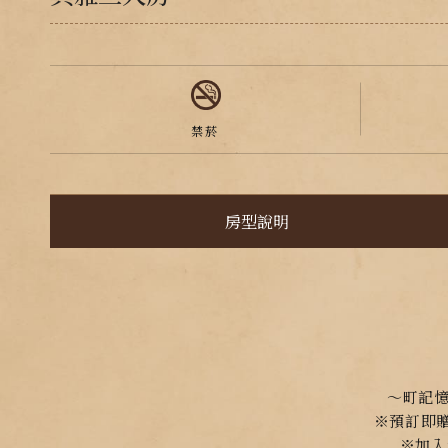
禁菸
房型說明
～町記
※預訂即
※加入