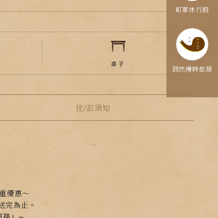
町草休行館
桌子
回然慢時旅居
住/訂須知
重優惠～
送完為止。
服務』~