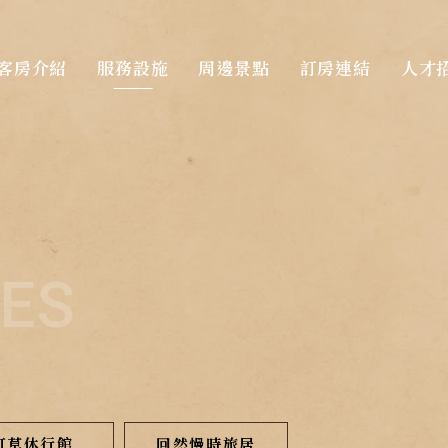
客房介紹
服務設施
周邊景點
訂房連結
人才
IES
町草休行館
回然慢時旅居