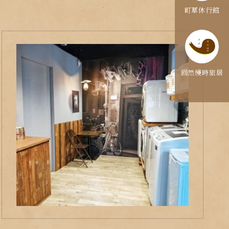
町草休行館
回然慢時旅居